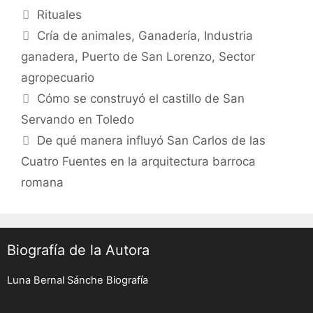
Categories
Rituales
Tags
Cría de animales
,
Ganadería
,
Industria
ganadera
,
Puerto de San Lorenzo
,
Sector
agropecuario
Post
Cómo se construyó el castillo de San
navigation
Servando en Toledo
De qué manera influyó San Carlos de las
Cuatro Fuentes en la arquitectura barroca
romana
Biografía de la Autora
Luna Bernal Sánche Biografía